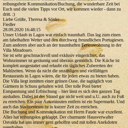
reibungsfreie Kommunikation/Buchung, die wunderbare Zeit bei
Euch und die vielen Tipps vor Ort, wir kommen wieder - dann zu
dritt. :)
Liebe Grüße, Theresa & Sönke
Fiedler
28.09.2020
16:48:15
Unser Urlaub in Lagos war einfach traumhaft. Das lag zum einen
am fabelhaften Wetter und den durchweg freundlichen Portugiesen.
Zum anderen aber auch an der traumhaften Ferienwohnung in der
Villa Miradouro.
Sie ist sehr geschmackvoll und exklusiv eingerichtet, das
Wohnzimmer ist geräumig und überaus gemütlich. Die Küche ist
komplett ausgestattet und erlaubt ein tägliches Zubereiten der
Mahlzeiten. Wenn da nicht die unzähligen und vielfältigen
Restaurants in Lagos wären, die für jeden etwas zu bieten haben.
Die Villa liegt inmitten einer grünen Oase, die tagtäglich von
Gärtnern in Schuss gehalten wird. Der tolle Pool bietet
Entspannung und Erfrischung – hier lässt es sich den ganzen Tag
aushalten. Dabei ist der Strand gar nicht weit und u.U. auch zu Fuß
zu erreichen. Ein paar Autominuten entfern ist ein Supermarkt. Und
auch das Stadtzentrum ist in kurzer Zeit zu erreichen.
Die Buchung und Kommunikation mit Herrn Faude war exzellent.
Alles hat reibungslos geklappt. Der charmante Hausverwalter
Osvalda hat uns immer gern geholfen und mit tollen Anekdoten
unterhalten.