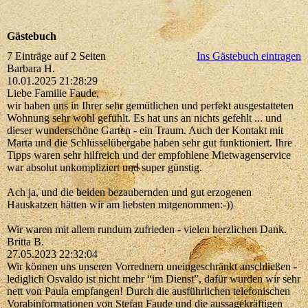
Gästebuch
7 Einträge auf 2 Seiten
Ins Gästebuch eintragen
Barbara H.
10.01.2025
21:28:29
Liebe Familie Faude,
wir haben uns in Ihrer sehr gemütlichen und perfekt ausgestatteten
Wohnung sehr wohl gefühlt. Es hat uns an nichts gefehlt ... und
dieser wunderschöne Garten - ein Traum. Auch der Kontakt mit
Marta und die Schlüsselübergabe haben sehr gut funktioniert. Ihre
Tipps waren sehr hilfreich und der empfohlene Mietwagenservice
war absolut unkompliziert und super günstig.
Ach ja, und die beiden bezaubernden und gut erzogenen
Hauskatzen hätten wir am liebsten mitgenommen:-))
Wir waren mit allem rundum zufrieden - vielen herzlichen Dank.
Britta B.
27.05.2023
22:32:04
Wir können uns unseren Vorrednern uneingeschränkt anschließen -
lediglich Osvaldo ist nicht mehr “im Dienst”, dafür wurden wir sehr
nett von Paula empfangen! Durch die ausführlichen telefonischen
Vorabinformationen von Stefan Faude und die aussagekräftigen