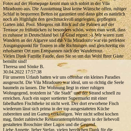
Fotos auf der Homepage kennt man sich sofort in der Vila
Miradouro aus. Die Ausstattung lässt keine Wünsche offen, ruhiger
Schlaf in bequemen Betten ist garantiert und dann gibt es natürlich
noch als Highlight den geschmackvoll angelegten, gepflegten
Garten inkl. Pool. Morgens mit Blick auf die Palmen auf der
Terrasse zu frühstücken ist besonders schön, wenn man weiß, dass
es zuhause in Deutschland bei 15 Grad regnet :-). Wir waren zum
Wandern an der Algarve und die Vila Miradouro war ein perfekter
Ausgangspunkt für Touren in alle Richtungen und gleichzeitig ein
erholsamer Ort zum Entspannen nach der Wandertour.
Vielen Dank Familie Faude, dass Sie so um das Wohl Ihrer Gäste
bemüht sind!
Theresa und Sönke B.
30.04.2022
17:57:38
Für unseren Urlaub hatten wir uns offenbar ein kleines Paradies
ausgesucht. Die Vila Miradouro war ideal, um so richtig die Seele
baumeln zu lassen. Die Wohnung liegt in einer ruhigen
Wohngegend, trotzdem ist "die Stadt" und der Strand schnell zu
erreichen. Auch ein super sortierter Supermarkt mit einer
fabelhaften Fischtheke ist nicht weit. Der dort erworbene Fisch
wiederum lässt sich prima in der top ausgestatteten Küche
zubereiten und im Garten verköstigen. Wer nicht selbst kochen
mag, findet zahlreiche Restaurantempfehlungen in der liebevoll
gestalteten Broschüre über Lagos und die Gegend.
Liebe Annette, lieber Stefan, vielen herzlichen Dank für die